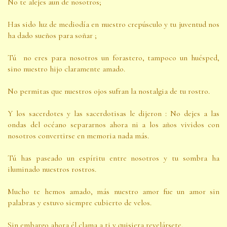
No te alejes aun de nosotros;
Has sido luz de mediodía en nuestro crepúsculo y tu juventud nos
ha dado sueños para soñar ;
Tú no eres para nosotros un forastero, tampoco un huésped,
sino nuestro hijo claramente amado.
No permitas que nuestros ojos sufran la nostalgia de tu rostro.
Y los sacerdotes y las sacerdotisas le dijeron : No dejes a las
ondas del océano separarnos ahora ni a los años vividos con
nosotros convertirse en memoria nada más.
Tú has paseado un espíritu entre nosotros y tu sombra ha
iluminado nuestros rostros.
Mucho te hemos amado, más nuestro amor fue un amor sin
palabras y estuvo siempre cubierto de velos.
Sin embargo ahora él clama a ti y quisiera revelársete.