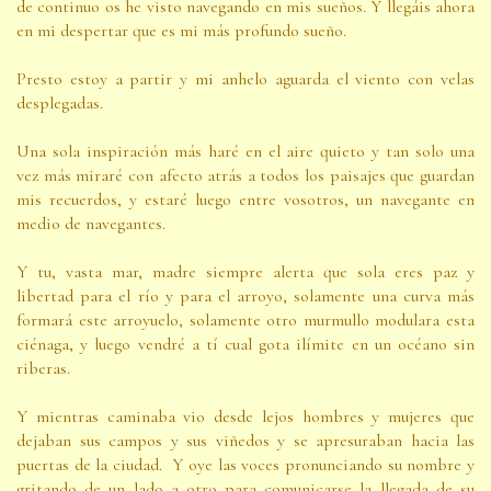
de continuo os he visto navegando en mis sueños. Y llegáis ahora
en mi despertar que es mi más profundo sueño.
Presto estoy a partir y mi anhelo aguarda el viento con velas
desplegadas.
Una sola inspiración más haré en el aire quieto y tan solo una
vez más miraré con afecto atrás a todos los paisajes que guardan
mis recuerdos, y estaré luego entre vosotros, un navegante en
medio de navegantes.
Y tu, vasta mar, madre siempre alerta que sola eres paz y
libertad para el río y para el arroyo, solamente una curva más
formará este arroyuelo, solamente otro murmullo modulara esta
ciénaga, y luego vendré a tí cual gota ilímite en un océano sin
riberas.
Y mientras caminaba vio desde lejos hombres y mujeres que
dejaban sus campos y sus viñedos y se apresuraban hacia las
puertas de la ciudad. Y oye las voces pronunciando su nombre y
gritando de un lado a otro para comunicarse la llegada de su